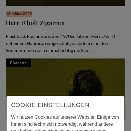
16. März 2022
Herr U holt Zigarren
Hör Herrn U zu - Folge #56
Flashback Episode aus den 1970er Jahren. Herr U wird
mit einem Handicap eingeschult, nachdem er in den
Sommerferien noch einmal richtig die Sau…
Podcasts
COOKIE EINSTELLUNGEN
Wir nutzen Cookies auf unserer Website. Einige von
ihnen sind technisch notwendig, während andere
16. März 2022