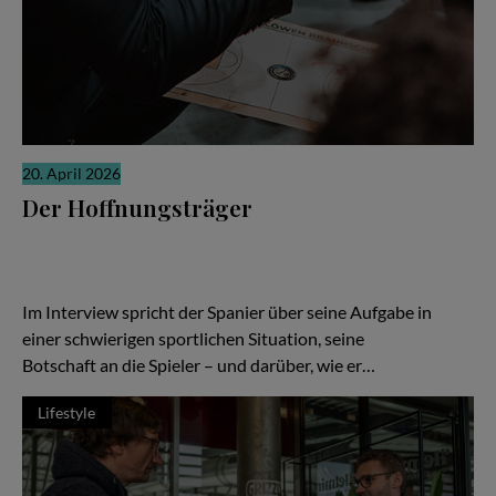
20. April 2026
Der Hoffnungsträger
Wenn die Ergebnisse nicht stimmen, richtet sich der Blick schnell
auf den Trainer. Ein Wechsel soll neue Ideen bringen, neue
Energie, neue Hoffnung. In Braunschweig ist Ramón Díaz bei den
Basketball Löwen genau in dieser Rolle angekommen.
Im Interview spricht der Spanier über seine Aufgabe in
einer schwierigen sportlichen Situation, seine
Botschaft an die Spieler – und darüber, wie er…
Lifestyle