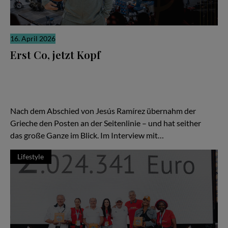
16. April 2026
Erst Co, jetzt Kopf
Kostas Papazoglou hat früh gelernt, was es heißt, Verantwortung
zu tragen. Schon in jungen Jahren war er Coach in einer der
härtesten Ligen Europas – und musste sich sofort beweisen. Jetzt
hat er bei den Basketball Löwen Braunschweig den Sprung vom
Assistenztrainer zum Headcoach geschafft.
Nach dem Abschied von Jesús Ramírez übernahm der
Grieche den Posten an der Seitenlinie – und hat seither
das große Ganze im Blick. Im Interview mit…
Lifestyle