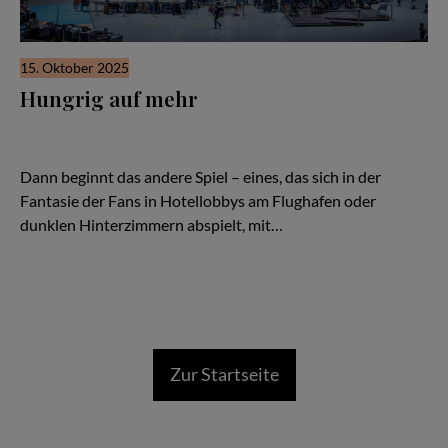
15. Oktober 2025
Hungrig auf mehr
In der Saison geht’s um alles: um jeden freien Wurf, den Rebound
unterm Korb, den kalten Dreier in der Overtime. Doch mit der
Schlusssirene ist noch lange nicht alles vorbei.
Dann beginnt das andere Spiel – eines, das sich in der
Fantasie der Fans in Hotellobbys am Flughafen oder
dunklen Hinterzimmern abspielt, mit…
Zur Startseite