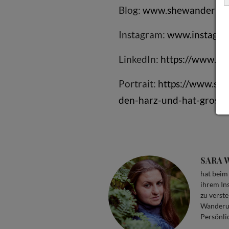
Blog:
www.shewanders.d
Instagram:
www.instagra
LinkedIn:
https://www.li
Portrait:
https://www.sta
den-harz-und-hat-grosse
SARA 
hat beim
ihrem In
zu verst
Wanderun
Persönli