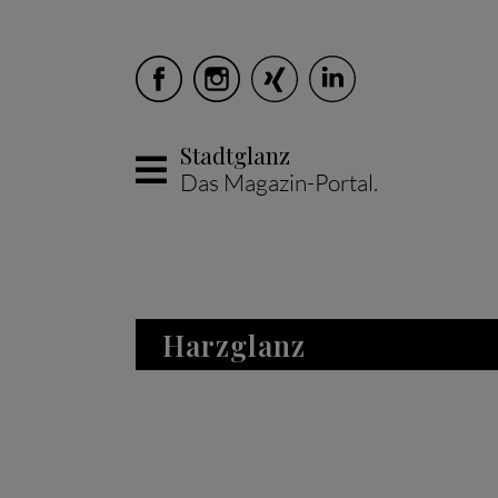
Stadtglanz
Das Magazin-Portal.
Skip to main content
Harzglanz