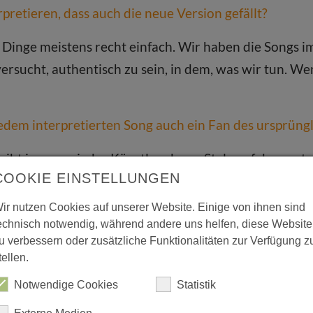
rpretieren, dass auch die neue Version gefällt?
 Dinge meistens recht einfach. Wir haben die Songs 
sucht, authentisch zu sein, in dem, was wir tun. We
edem interpretierten Song auch ein Fan des ursprüngl
 gibt immer wieder Künstler, deren Style auf den erst
COOKIE EINSTELLUNGEN
icht, die aber super Songs geschrieben haben.
ir nutzen Cookies auf unserer Website. Einige von ihnen sind
ent Radio ist sicher Rainers E-Violine. Wo hast Du di
echnisch notwendig, während andere uns helfen, diese Website
gelernt?
u verbessern oder zusätzliche Funktionalitäten zur Verfügung z
tellen.
it Rainers inspiriertem, alternativem Ansatz ist ein 
Notwendige Cookies
Statistik
ir spielten vor Silent Radio bereits bei der Brauns