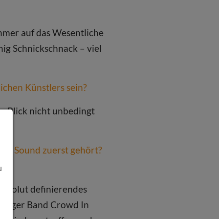
immer auf das Wesentliche
nig Schnickschnack – viel
ichen Künstlers sein?
en Blick nicht unbedingt
esen Sound zuerst gehört?
u
absolut definierendes
chweiger Band Crowd In