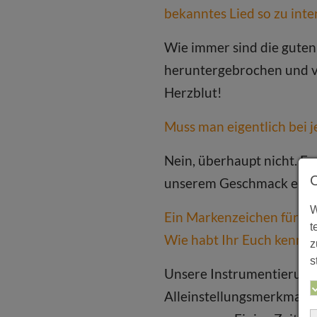
bekanntes Lied so zu inte
Wie immer sind die guten
heruntergebrochen und ver
Herzblut!
Muss man eigentlich bei j
Nein, überhaupt nicht. Es
unserem Geschmack entspr
W
Ein Markenzeichen für Sil
t
Wie habt Ihr Euch kennen
z
s
Unsere Instrumentierung m
Alleinstellungsmerkmal. W