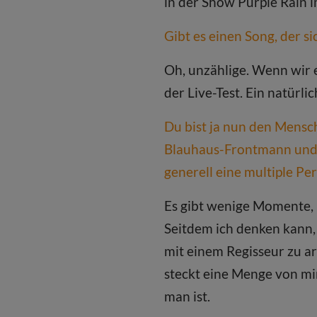
in der Show Purple Rain 
Gibt es einen Song, der si
Oh, unzählige. Wenn wir e
der Live-Test. Ein natürli
Du bist ja nun den Mensch
Blauhaus-Frontmann und S
generell eine multiple Per
Es gibt wenige Momente, i
Seitdem ich denken kann, 
mit einem Regisseur zu arb
steckt eine Menge von mir 
man ist.