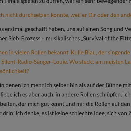
im Finale spielen zu dürfen, war ein sehr bewegender
ch nicht durchsetzen konnte, weil er Dir oder den ande
s erstmal geschafft haben, uns auf einen Song und V
cher Sieb-Prozess – musikalisches „Survival of the Fit
en in vielen Rollen bekannt. Kulle Blau, der singende
ilent-Radio-Sänger-Louie. Wo steckt am meisten Lar
sönlichkeit?
n denen ich mehr ich selber bin als auf der Bühne mit 
liebe ich es aber auch, in andere Rollen schlüpfen. Ic
eiten, der mich gut kennt und mir die Rollen auf den 
drin. Ich denke, es ist keine schlechte Idee, sich von 