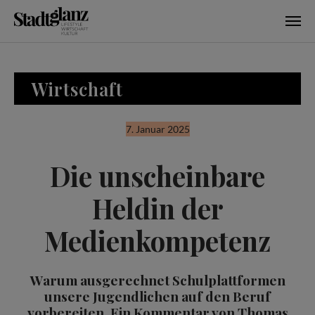
Skip to main content
Wirtschaft
7. Januar 2025
Die unscheinbare
Heldin der
Medienkompetenz
Warum ausgerechnet Schulplattformen
unsere Jugendlichen auf den Beruf
vorbereiten. Ein Kommentar von Thomas