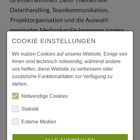
Datenhandling, Teamkommunikation,
Projektorganisation und die Auswahl
geeigneter Medienkanäle begegnen jungen
Menschen im Berufsalltag genauso wie in der
COOKIE EINSTELLUNGEN
Schule. Auf einem anderen Spielfeld, aber mit
Wir nutzen Cookies auf unserer Website. Einige von
höheren Erwartungen.
ihnen sind technisch notwendig, während andere
uns helfen, diese Website zu verbessern oder
Statt an die Lehrerin geht die E-Mail an die
zusätzliche Funktionalitäten zur Verfügung zu
stellen.
Geschäftsführerin. Statt den Hausaufgaben
landen Dateien mit den aktuellen
Notwendige Cookies
Verkaufszahlen auf dem Laufwerk. In der
Statistik
gemeinsamen Präsentation geht es nicht
Externe Medien
mehr um Nationalparks in den USA, sondern
um Vertriebsgebiete. Und das extralange