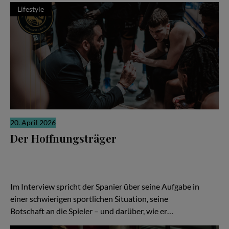
Lifestyle
20. April 2026
Der Hoffnungsträger
Wenn die Ergebnisse nicht stimmen, richtet sich der Blick schnell
auf den Trainer. Ein Wechsel soll neue Ideen bringen, neue
Energie, neue Hoffnung. In Braunschweig ist Ramón Díaz bei den
Basketball Löwen genau in dieser Rolle angekommen.
Im Interview spricht der Spanier über seine Aufgabe in
einer schwierigen sportlichen Situation, seine
Botschaft an die Spieler – und darüber, wie er…