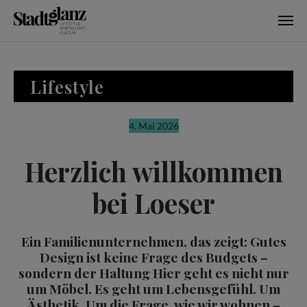
Skip to main content
Lifestyle
4. Mai 2026
Herzlich willkommen
bei Loeser
Ein Familienunternehmen, das zeigt: Gutes
Design ist keine Frage des Budgets –
sondern der Haltung Hier geht es nicht nur
um Möbel. Es geht um Lebensgefühl. Um
Ästhetik. Um die Frage, wie wir wohnen –