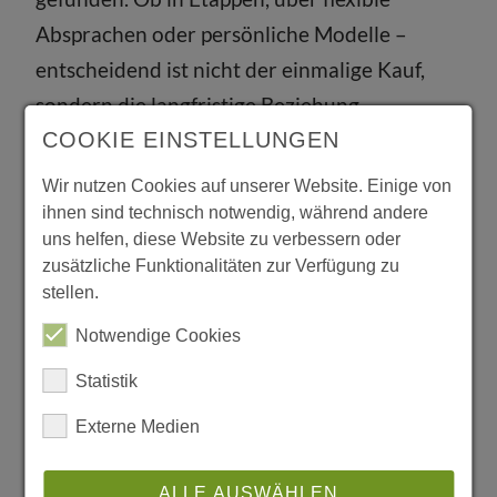
Absprachen oder persönliche Modelle –
entscheidend ist nicht der einmalige Kauf,
sondern die langfristige Beziehung.
COOKIE EINSTELLUNGEN
Denn genau darum geht es bei
Loeser: nicht um den schnellen
Wir nutzen Cookies auf unserer Website. Einige von
Abschluss, sondern um ein
ihnen sind technisch notwendig, während andere
uns helfen, diese Website zu verbessern oder
gemeinsames Verständnis von
zusätzliche Funktionalitäten zur Verfügung zu
Wohnen.
stellen.
Ein Verständnis, das Generationen
Notwendige Cookies
verbindet.
Statistik
Viele Kundinnen und Kunden kommen
immer wieder. Beginnen mit kleinen Stücken.
Externe Medien
Entwickeln ihren Stil weiter. Ergänzen,
verändern, gestalten neu. Und bringen
ALLE AUSWÄHLEN