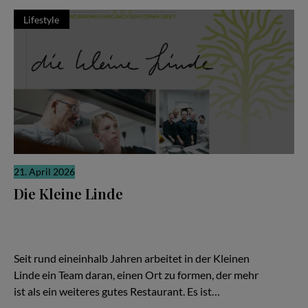
Lifestyle
21. April 2026
Die Kleine Linde
Es gibt Restaurants, die laut sind. Und es gibt solche, die sich
ihre Relevanz erarbeiten, leise, konzentriert, fast stoisch. „Die
Kleine Linde“ in Braunschweig gehört zweifellos zur zweiten
Kategorie – und gerade darin liegt ihre besondere Kraft.
Seit rund eineinhalb Jahren arbeitet in der Kleinen
Linde ein Team daran, einen Ort zu formen, der mehr
ist als ein weiteres gutes Restaurant. Es ist…