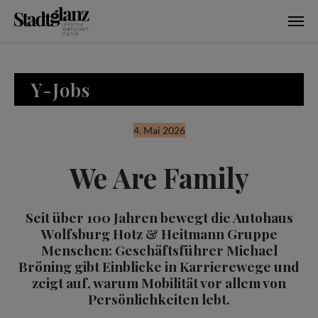
Skip to main content
Y-Jobs
4. Mai 2026
We Are Family
Seit über 100 Jahren bewegt die Autohaus
Wolfsburg Hotz & Heitmann Gruppe
Menschen: Geschäftsführer Michael
Bröning gibt Einblicke in Karrierewege und
zeigt auf, warum Mobilität vor allem von
Persönlichkeiten lebt.