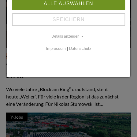
ALLE AUSWÄHLEN
SPEICHERN
Details anzeigen
Impressum
|
Datenschutz
4. Mai 2026
Welcome Weller – Goodbye
Block
Ein Aufbruch mit Nikolas Sturmowski
Wo viele Jahre „Block am Ring“ draufstand, steht
heute „Weller“. Für viele in der Region ist das zunächst
eine Veränderung. Für Nikolas Stumowski ist…
Y-Jobs