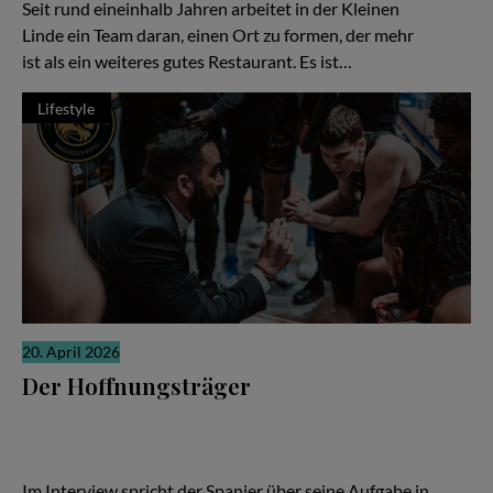
Seit rund eineinhalb Jahren arbeitet in der Kleinen
Linde ein Team daran, einen Ort zu formen, der mehr
ist als ein weiteres gutes Restaurant. Es ist…
Lifestyle
20. April 2026
Der Hoffnungsträger
Wenn die Ergebnisse nicht stimmen, richtet sich der Blick schnell
auf den Trainer. Ein Wechsel soll neue Ideen bringen, neue
Energie, neue Hoffnung. In Braunschweig ist Ramón Díaz bei den
Basketball Löwen genau in dieser Rolle angekommen.
Im Interview spricht der Spanier über seine Aufgabe in