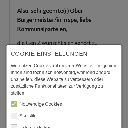
Also, sehr geehrte(r) Ober-
Bürgermeister/in in spe, liebe
Kommunalparteien,
die Gen Z wünscht sich gehört zu
werden. Sie wünscht sich, dass mit ihr
COOKIE EINSTELLUNGEN
auf Augenhöhe diskutiert wird. Sie
Wir nutzen Cookies auf unserer Website. Einige von
wünscht sich, mitgestalten zu dürfen.
ihnen sind technisch notwendig, während andere
Sie wünscht sich eine Politik auf
uns helfen, diese Website zu verbessern oder
zusätzliche Funktionalitäten zur Verfügung zu
kommunaler und nationaler Ebene, die
stellen.
sich mehr darum bemüht, dass sich
Notwendige Cookies
etwas ändert, Hand in Hand mit ihr
zusammen. Und sie wünscht sich
Statistik
Sicherheit. Das verlorene Vertrauen,
Externe Medien