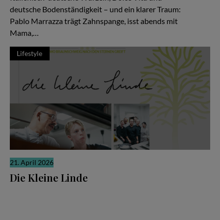
deutsche Bodenständigkeit – und ein klarer Traum:
Pablo Marrazza trägt Zahnspange, isst abends mit
Mama,…
Lifestyle
21. April 2026
Die Kleine Linde
Es gibt Restaurants, die laut sind. Und es gibt solche, die sich
ihre Relevanz erarbeiten, leise, konzentriert, fast stoisch. „Die
Kleine Linde“ in Braunschweig gehört zweifellos zur zweiten
Kategorie – und gerade darin liegt ihre besondere Kraft.