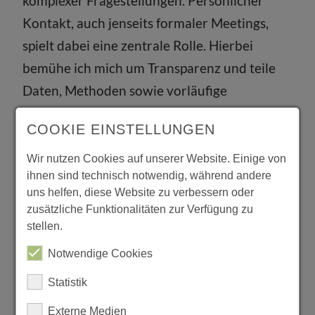
komplexer Fragestellungen. Persönlicher
Kontakt, auch jenseits formaler Meetings,
spielt dabei eine zentrale Rolle. Hierbei
bemühe ich mich um Transparenz und teile
Daten, Methoden sowie vorläufige
Ergebnisse frühzeitig.
COOKIE EINSTELLUNGEN
Vanessa Carlow:
Gerade in der
transdisziplinären Forschung ist Vertrauen
Wir nutzen Cookies auf unserer Website. Einige von
ihnen sind technisch notwendig, während andere
enorm wichtig. Grundlagen dafür sind:
uns helfen, diese Website zu verbessern oder
Erstens gut zuhören und zweitens verstehen,
zusätzliche Funktionalitäten zur Verfügung zu
was die Partner:innen brauchen und was sie
stellen.
leisten können. Und drittens auch klar sein
Notwendige Cookies
damit, was man von einer Universität wie
Statistik
unserer erwarten kann und was hingegen
Externe Medien