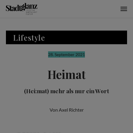
Skip to main content
Lifestyle
28. September 2021
Heimat
(Hei:mat) mehr als nur ein Wort
Von Axel Richter