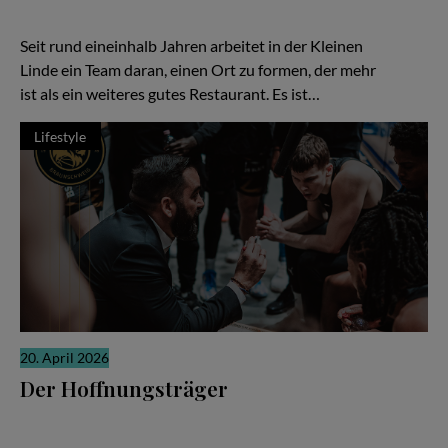
Kleine Linde“ in Braunschweig gehört zweifellos zur zweiten
Kategorie – und gerade darin liegt ihre besondere Kraft.
Seit rund eineinhalb Jahren arbeitet in der Kleinen
Linde ein Team daran, einen Ort zu formen, der mehr
ist als ein weiteres gutes Restaurant. Es ist…
Lifestyle
20. April 2026
Der Hoffnungsträger
Wenn die Ergebnisse nicht stimmen, richtet sich der Blick schnell
auf den Trainer. Ein Wechsel soll neue Ideen bringen, neue
Energie, neue Hoffnung. In Braunschweig ist Ramón Díaz bei den