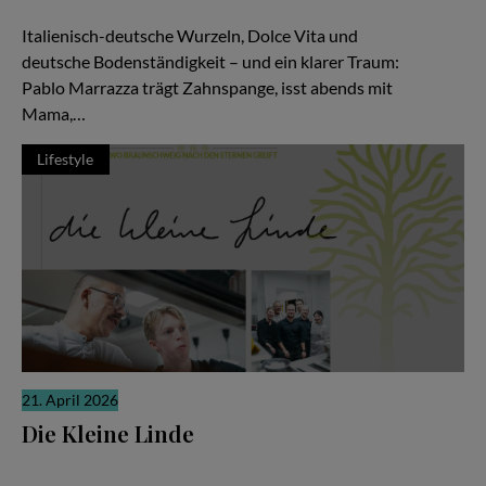
Zwischen Pizza, Produktionen und Millionen Views
Italienisch-deutsche Wurzeln, Dolce Vita und
deutsche Bodenständigkeit – und ein klarer Traum:
Pablo Marrazza trägt Zahnspange, isst abends mit
Mama,…
Lifestyle
21. April 2026
Die Kleine Linde
Es gibt Restaurants, die laut sind. Und es gibt solche, die sich
ihre Relevanz erarbeiten, leise, konzentriert, fast stoisch. „Die