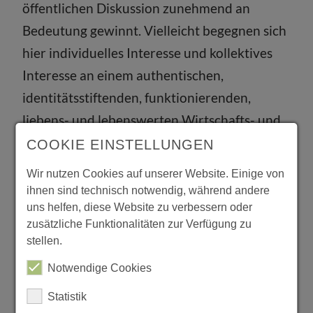
öffentlichen Diskussion zunehmend an
Bedeutung gewinnt. Vielleicht begegnen sich
hier individuelles Interesse und kollektives
Interesse an einem authentischen,
identitätsstiftenden, funktionierenden,
liebens- und lebenswerten Wirtschafts- und
Kulturraum, in dem man sich zuhause fühlt,
COOKIE EINSTELLUNGEN
zu dem man sich gern bekennt und an dessen
Wir nutzen Cookies auf unserer Website. Einige von
positiver Weiterentwicklung man wenigstens
ihnen sind technisch notwendig, während andere
uns helfen, diese Website zu verbessern oder
Anteil nimmt, wenn nicht sogar sich aktiv
zusätzliche Funktionalitäten zur Verfügung zu
beteiligt.
stellen.
In diesem Sinne kann unsere Region mit
Notwendige Cookies
ihren traditionsreichen Kommunen und
Statistik
ihren physischen wie geistigen Landschaften