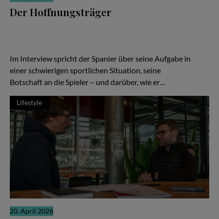
Der Hoffnungsträger
Wenn die Ergebnisse nicht stimmen, richtet sich der Blick schnell
auf den Trainer. Ein Wechsel soll neue Ideen bringen, neue
Energie, neue Hoffnung. In Braunschweig ist Ramón Díaz bei den
Basketball Löwen genau in dieser Rolle angekommen.
Im Interview spricht der Spanier über seine Aufgabe in
einer schwierigen sportlichen Situation, seine
Botschaft an die Spieler – und darüber, wie er…
Lifestyle
20. April 2026