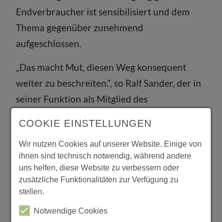
Endverbraucher ist sensibilisiert und dem
Thema gegenüber zunehmend
aufgeschlossen.
„Das macht Mut, diesen Weg konsequent
weiter zu beschreiten.“, so Ralf Sander, der in
seiner Funktion als Mitglied des
Einkaufsausschusses Europa Möbelverbund
COOKIE EINSTELLUNGEN
noch darauf hinweist, dass der EMV jährlich
Wir nutzen Cookies auf unserer Website. Einige von
Umweltprojekte in Höhe von maximal €
ihnen sind technisch notwendig, während andere
100.000 fördert. 2015 wird in
uns helfen, diese Website zu verbessern oder
Zusammenarbeit mit der VHS Braunschweig
zusätzliche Funktionalitäten zur Verfügung zu
stellen.
der Stadtteilgarten Bebelhof großzügig
unterstützt. Nachhaltigkeit in der
Notwendige Cookies