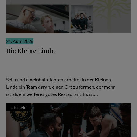
21. April 2026
Die Kleine Linde
Es gibt Restaurants, die laut sind. Und es gibt solche, die sich
ihre Relevanz erarbeiten, leise, konzentriert, fast stoisch. „Die
Kleine Linde“ in Braunschweig gehört zweifellos zur zweiten
Kategorie – und gerade darin liegt ihre besondere Kraft.
Seit rund eineinhalb Jahren arbeitet in der Kleinen
Linde ein Team daran, einen Ort zu formen, der mehr
ist als ein weiteres gutes Restaurant. Es ist…
Lifestyle