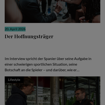
20. April 2026
Der Hoffnungsträger
Wenn die Ergebnisse nicht stimmen, richtet sich der Blick schnell
auf den Trainer. Ein Wechsel soll neue Ideen bringen, neue
Energie, neue Hoffnung. In Braunschweig ist Ramón Díaz bei den
Basketball Löwen genau in dieser Rolle angekommen.
Im Interview spricht der Spanier über seine Aufgabe in
einer schwierigen sportlichen Situation, seine
Botschaft an die Spieler – und darüber, wie er…
Lifestyle