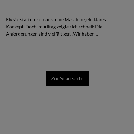
Es beginnt wie so viele Geschichten in der Luftfahrt: mit einer
Idee – und einem Flugzeug. Eine TBM, schnell, effizient,
kompromisslos auf Zeitgewinn ausgelegt.
FlyMe startete schlank: eine Maschine, ein klares
Konzept. Doch im Alltag zeigte sich schnell: Die
Anforderungen sind vielfältiger. „Wir haben…
Zur Startseite