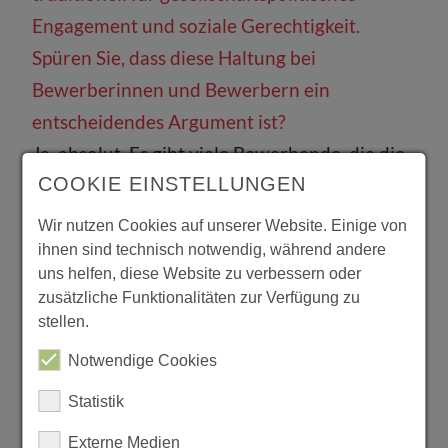
Engagement und soziale Gerechtigkeit.
Spüren Sie, dass diese Haltung bei
Bewerberinnen und Bewerbern ein
entscheidendes Argument ist?
Ja, absolut. Es gibt viele Bewerbende, die die
COOKIE EINSTELLUNGEN
Werte der AWO teilen und unser
sozialpolitisches Engagement zu schätzen
Wir nutzen Cookies auf unserer Website. Einige von
wissen. Hier ist die Chance auf eine
ihnen sind technisch notwendig, während andere
uns helfen, diese Website zu verbessern oder
längerfristige Mitarbeitendenbindung an die
zusätzliche Funktionalitäten zur Verfügung zu
AWO aus unserer Sicht auch sehr groß, wenn
stellen.
dieser „Culture Fit“ da ist.
Notwendige Cookies
Blick nach vorn: Wenn Sie in fünf Jahren
Statistik
zurückblicken – woran würden Sie erkennen,
Externe Medien