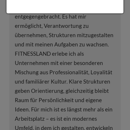
an wurde mir viel Vertrauen
entgegengebracht. Es hat mir
ermöglicht, Verantwortung zu
übernehmen, Strukturen mitzugestalten
und mit meinen Aufgaben zu wachsen.
FITNESSLAND erlebe ich als
Unternehmen mit einer besonderen
Mischung aus Professionalität, Loyalität
und familiärer Kultur. Klare Strukturen
geben Orientierung, gleichzeitig bleibt
Raum für Persönlichkeit und eigene
Ideen. Für mich ist es längst mehr als ein
Arbeitsplatz – es ist ein modernes
Umfeld, in dem ich gestalten, entwickeln