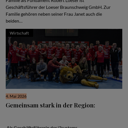
Familie als Fundament Robert Loeser ist
Geschäftsführer der Loeser Braunschweig GmbH. Zur
Familie gehören neben seiner Frau Janet auch die
beiden…
Wirtschaft
4. Mai 2026
Gemeinsam stark in der Region:
Wenn man über den Aufbau starker regionaler Netzwerke
spricht, kann man von den Handballern des MTV Braunschweig
viel lernen.
Als Geschäftsführerin der i3systems