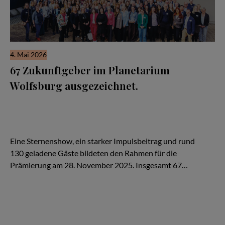
4. Mai 2026
67 Zukunftgeber im Planetarium
Wolfsburg ausgezeichnet.
Im Planetarium Wolfsburg wurden herausragende Unternehmen
aus der Region für ihre besondere Arbeitgeberqualität
ausgezeichnet. Die diesjährige Zukunftgeber-Siegelfeier des
Arbeitgeberverband Region Braunschweig e. V. machte deutlich:
Zukunft entsteht dort, wo Menschen gerne arbeiten.
Eine Sternenshow, ein starker Impulsbeitrag und rund
130 geladene Gäste bildeten den Rahmen für die
Prämierung am 28. November 2025. Insgesamt 67…