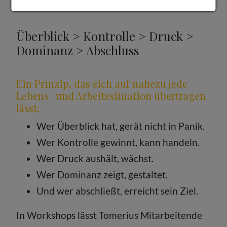
Überblick > Kontrolle > Druck >
Dominanz > Abschluss
Ein Prinzip, das sich auf nahezu jede
Lebens- und Arbeitssituation übertragen
lässt:
Wer Überblick hat, gerät nicht in Panik.
Wer Kontrolle gewinnt, kann handeln.
Wer Druck aushält, wächst.
Wer Dominanz zeigt, gestaltet.
Und wer abschließt, erreicht sein Ziel.
In Workshops lässt Tomerius Mitarbeitende