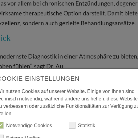
das vor allem bei chronischen Entzündungen, degene
rksame therapeutische Option darstellt. Damit biet
Exzellenz, sondern auch gezielte Behandlungsansätze.
ick
e modernste Diagnostik in einer Atmosphäre zu bieten, 
en fühlen“, sagt Dr. Au.
COOKIE EINSTELLUNGEN
verbinden eine klare, freundliche Architektur mit fu
ir nutzen Cookies auf unserer Website. Einige von ihnen sind
innen und Patienten von kurzen Wegen, angenehmen W
echnisch notwendig, während andere uns helfen, diese Website
u verbessern oder zusätzliche Funktionalitäten zur Verfügung z
tellen.
burg und die Region
Notwendige Cookies
Statistik
ernisierung ist das Diagnostikzentrum Wolfsburg nich