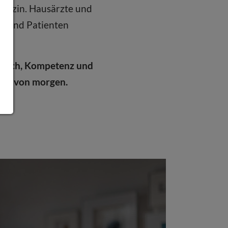
edizin. Hausärzte und
en und Patienten
ghtech, Kompetenz und
izin von morgen.