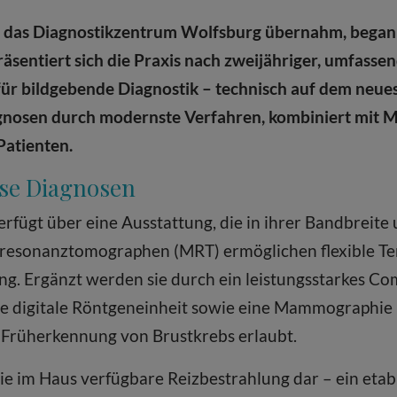
en das Diagnostikzentrum Wolfsburg übernahm, begann
sentiert sich die Praxis nach zweijähriger, umfassen
r bildgebende Diagnostik – technisch auf dem neues
agnosen durch modernste Verfahren, kombiniert mit M
Patienten.
ise Diagnosen
rfügt über eine Ausstattung, die in ihrer Bandbreite
etresonanztomographen (MRT) ermöglichen flexible 
g. Ergänzt werden sie durch ein leistungsstarkes C
e digitale Röntgeneinheit sowie eine Mammographie 
e Früherkennung von Brustkrebs erlaubt.
die im Haus verfügbare Reizbestrahlung dar – ein etabl