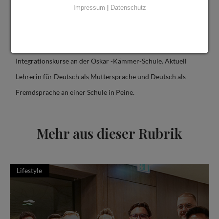
Impressum
|
Datenschutz
Pädagogischen Universität der Stadt Moskau. Magistra
Artium der Germanistik an der Universität Magdeburg. Seit
2003 in Deutschland lebend. Zuletzt Lehrerin für
Integrationskurse an der Oskar -Kämmer-Schule. Aktuell
Lehrerin für Deutsch als Muttersprache und Deutsch als
Fremdsprache an einer Schule in Peine.
Mehr aus dieser Rubrik
Lifestyle