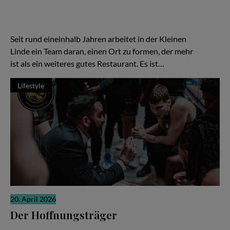
Es gibt Restaurants, die laut sind. Und es gibt solche, die sich
ihre Relevanz erarbeiten, leise, konzentriert, fast stoisch. „Die
Kleine Linde“ in Braunschweig gehört zweifellos zur zweiten
Kategorie – und gerade darin liegt ihre besondere Kraft.
Seit rund eineinhalb Jahren arbeitet in der Kleinen
Linde ein Team daran, einen Ort zu formen, der mehr
ist als ein weiteres gutes Restaurant. Es ist…
Lifestyle
20. April 2026
Der Hoffnungsträger
Wenn die Ergebnisse nicht stimmen, richtet sich der Blick schnell