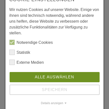
nicht ändern. Sie ist nicht perfekt. Manchmal
Wir nutzen Cookies auf unserer Website. Einige von
ist sie auch nervig. Aber du nimmst sie, so wie
ihnen sind technisch notwendig, während andere
uns helfen, diese Website zu verbessern oder
sie ist und hast sie trotzdem lieb. Egal, wo du
zusätzliche Funktionalitäten zur Verfügung zu
bist, sie ist immer ein Teil von dir.
stellen.
Notwendige Cookies
Statistik
Externe Medien
ALLE AUSWÄHLEN
SPEICHERN
Jenny Hoffmann
Details anzeigen
Lehramtsstudium Deutsch als Fremdsprache an der