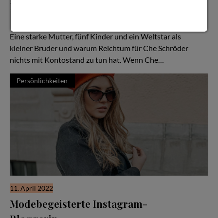
Familienimperium
Der Bruder Che & die Familie der Legende Dennis Schröder:
Zwischen Straße, Sport und Holdingstruktur
Eine starke Mutter, fünf Kinder und ein Weltstar als
kleiner Bruder und warum Reichtum für Che Schröder
nichts mit Kontostand zu tun hat. Wenn Che…
Persönlichkeiten
11. April 2022
Modebegeisterte Instagram-