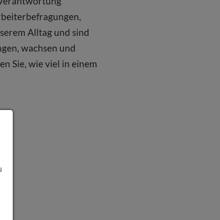
: Verantwortung
rbeiterbefragungen,
serem Alltag und sind
ingen, wachsen und
n Sie, wie viel in einem
u