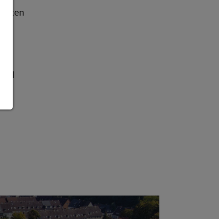
ierten
tät
 und