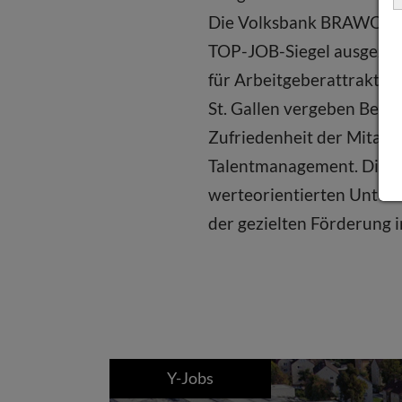
Die Volksbank BRAWO wu
TOP-JOB-Siegel ausgezei
für Arbeitgeberattraktiv
St. Gallen vergeben Bewer
Zufriedenheit der Mitar
Talentmanagement. Die V
werteorientierten Unter
der gezielten Förderung 
Y-Jobs