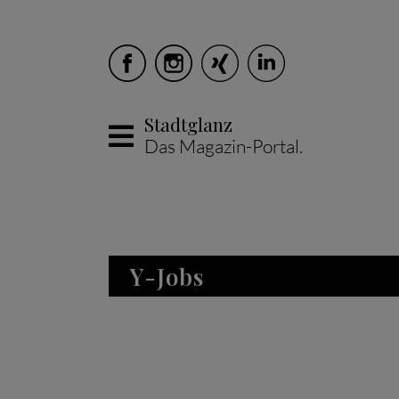
Stadtglanz
Das Magazin-Portal.
Skip to main content
Y-Jobs