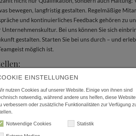
 zählt nicht nur Qualifikation, sondern auch Haltung
s bewegen, langfristig gestalten. Regelmäßige Mita
spräche und kontinuierliches Feedback gehören zu un
er Unternehmenskultur. Bei uns können Sie sich einbr
unft gestalten. Starten Sie bei uns durch – und erlebe
eamgeist möglich ist.
ellen:
COOKIE EINSTELLUNGEN
 (m/w/d)
ir nutzen Cookies auf unserer Website. Einige von ihnen sind
echnisch notwendig, während andere uns helfen, diese Website
A.) im Bereich Finanzdienstleistung
u verbessern oder zusätzliche Funktionalitäten zur Verfügung z
 (m/w/d) n unseren Filialen
tellen.
er (m/w/d)
Notwendige Cookies
Statistik