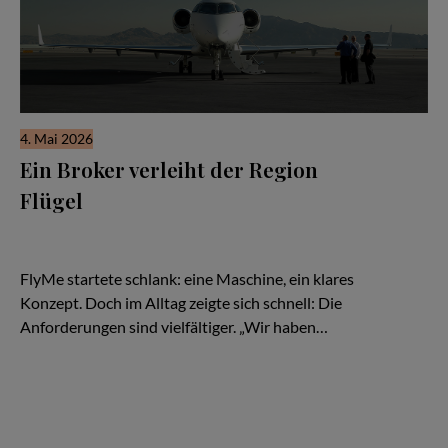
4. Mai 2026
Ein Broker verleiht der Region
Flügel
Es beginnt wie so viele Geschichten in der Luftfahrt: mit einer
Idee – und einem Flugzeug. Eine TBM, schnell, effizient,
kompromisslos auf Zeitgewinn ausgelegt.
FlyMe startete schlank: eine Maschine, ein klares
Konzept. Doch im Alltag zeigte sich schnell: Die
Anforderungen sind vielfältiger. „Wir haben…