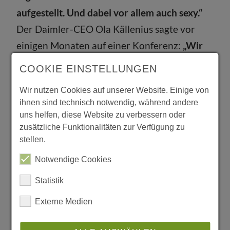
aufgestellt. Und dabei vor allem auch sexy.“
Der Daimler-CEO Ola Källenius sagte vor
einigen Monaten auf einer Konferenz:
„Wir
wollen die begehrenswertesten Fahrzeuge
COOKIE EINSTELLUNGEN
der Welt bauen.“
Es geht um eine
Wir nutzen Cookies auf unserer Website. Einige von
Verstärkung in der Luxus-Positionierung.
ihnen sind technisch notwendig, während andere
Und eine führende Position bei
uns helfen, diese Website zu verbessern oder
Elektroantrieben und Fahrzeug-Software.
zusätzliche Funktionalitäten zur Verfügung zu
stellen.
Und genau das spreche vor allem auch eine
jüngere Kundschaft an.
„Nachhaltigkeit ist da
Notwendige Cookies
genauso ein Thema wie smarte, technische
Statistik
Lösungen“
, merkt Becker an.
Externe Medien
Diese Transformation macht natürlich auch