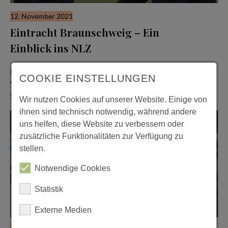
12. November 2021
Eintracht Braunschweig – Ein
Einblick ins NLZ
Im Interview mit Dennis Kruppke
Eintracht Braunschweig führte mit Dennis Kruppke,
COOKIE EINSTELLUNGEN
Vizepräsident des BTSVs (Braunschweiger Turn- und
Sportverein Eintracht von 1895 e. V.), ein…
Wir nutzen Cookies auf unserer Website. Einige von
ihnen sind technisch notwendig, während andere
Spots
uns helfen, diese Website zu verbessern oder
zusätzliche Funktionalitäten zur Verfügung zu
stellen.
Notwendige Cookies
Statistik
Externe Medien