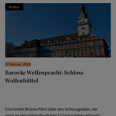
Kultur
3. Februar 2026
Barocke Welfenpracht: Schloss
Wolfenbüttel
Zu den wenigen erhaltenen Beispielen baulicher Herrlichkeiten
der Braunschweiger Welfen gehört das Schloss Wolfenbüttel. Die
eindrucksvolle Vierflügelanlage glänzt mit ihrer rot und grau
gefassten barocken Fachwerkfassade, über die sich der
mächtige Hausmannsturm erhebt.
Eine breite Brücke führt über den Schlossgraben, der
noch an den mittelalterlichen Gründungsbau erinnert,