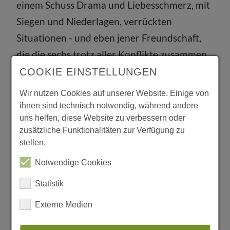
einem Schuss Drama und Liebesschmerz, mit
Siegen und Niederlagen, verrückten
Situationen - und eben jener Freundschaft,
die die sechs trotz aller Konflikte zusammen
hält. Mein Favorit ist Chandler Bing mit
COOKIE EINSTELLUNGEN
seinen herrlichen Sarkasmen, gefolgt von
Wir nutzen Cookies auf unserer Website. Einige von
Phoebe, so schräg drauf, und Joey, der
ihnen sind technisch notwendig, während andere
uns helfen, diese Website zu verbessern oder
ebenso schlicht wie liebenswert ist. Die Rolle
zusätzliche Funktionalitäten zur Verfügung zu
der Rachel ist Jennifer Aniston auf den Leib
stellen.
geschrieben.
Unbedingt anschauen, diese
Notwendige Cookies
Serie macht glücklich!
Statistik
Externe Medien
Dieser Artikel erschien zuerst in der