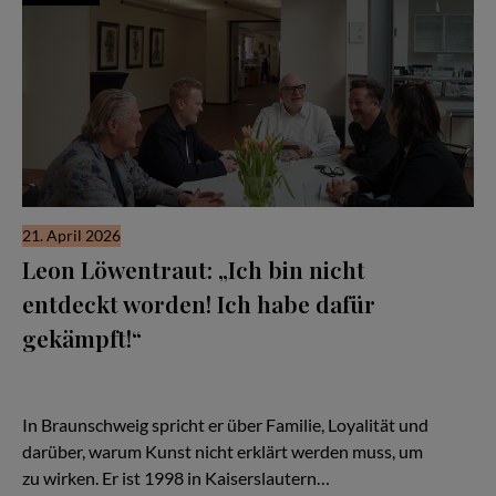
21. April 2026
Leon Löwentraut: „Ich bin nicht
entdeckt worden! Ich habe dafür
gekämpft!“
Leon Löwentraut ist kein „entdecktes Wunderkind“, sondern ein
Künstler, der sich Sichtbarkeit erarbeitet hat – mit Disziplin,
Sport und einem stabilen inneren Kreis.
In Braunschweig spricht er über Familie, Loyalität und
darüber, warum Kunst nicht erklärt werden muss, um
zu wirken. Er ist 1998 in Kaiserslautern…