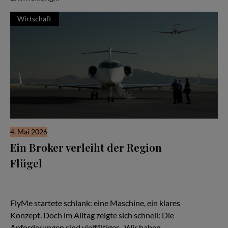
Wirtschaft
4. Mai 2026
Ein Broker verleiht der Region
Flügel
Es beginnt wie so viele Geschichten in der Luftfahrt: mit einer
Idee – und einem Flugzeug. Eine TBM, schnell, effizient,
kompromisslos auf Zeitgewinn ausgelegt.
FlyMe startete schlank: eine Maschine, ein klares
Konzept. Doch im Alltag zeigte sich schnell: Die
Anforderungen sind vielfältiger. „Wir haben…