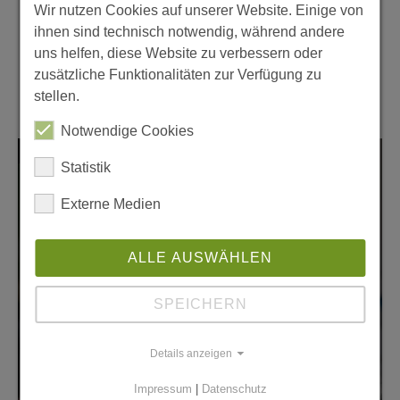
Stadtglanz Print-Ausgabe 18 / März 2021.
Wir nutzen Cookies auf unserer Website. Einige von
ihnen sind technisch notwendig, während andere
uns helfen, diese Website zu verbessern oder
Mehr aus dieser Rubrik
zusätzliche Funktionalitäten zur Verfügung zu
stellen.
Notwendige Cookies
Wirtschaft
Statistik
Externe Medien
ALLE AUSWÄHLEN
SPEICHERN
Details anzeigen
Impressum
|
Datenschutz