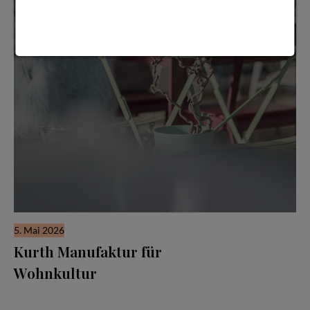
5. Mai 2026
Kurth Manufaktur für
Wohnkultur
Seit drei Jahrzehnten steht der Name Kurth für Qualität,
Handwerk und Verlässlichkeit — doch in den letzten Jahren hat