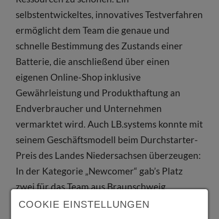
selbstentwickeltes, innovatives Testverfahren
ermöglicht dem Team die genaue und
schnelle Bestimmung des Zustands einer
Batterie, die anschließend über einen
eigenen Online-Shop inklusive
Gewährleistung und Produkthaftung an
Endverbraucher und Unternehmen
vermarktet wird. Auch LB.systems konnte mit
seinem Geschäftsmodell beim Durchstarter-
Preis des Landes Niedersachsen überzeugen:
In der Kategorie „Newcomer“ gab’s Platz
zwei für das Team aus Braunschweig.
COOKIE EINSTELLUNGEN
Dieser Artikel erschien zuerst in der