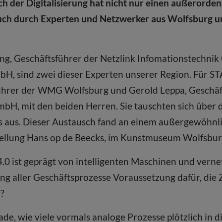
h der Digitalisierung hat nicht nur einen außer­ordent
auch durch Experten und Netzwerker aus Wolfsburg 
ing, Geschäftsführer der Netzlink Infomationstechni
, sind zwei dieser Experten unserer Region. Für S
führer der WMG Wolfsburg und Gerold Leppa, Geschäf
H, mit den beiden Herren. Sie tauschten sich über d
ss aus. Dieser Austausch fand an einem außergewöhnl
stellung Hans op de Beecks, im Kunstmuseum Wolfsbur
4.0 ist geprägt von intelligenten Maschinen und vernet
ng aller Geschäftsprozesse Voraussetzung dafür, die 
?
de, wie viele vormals analoge Prozesse plötzlich in d