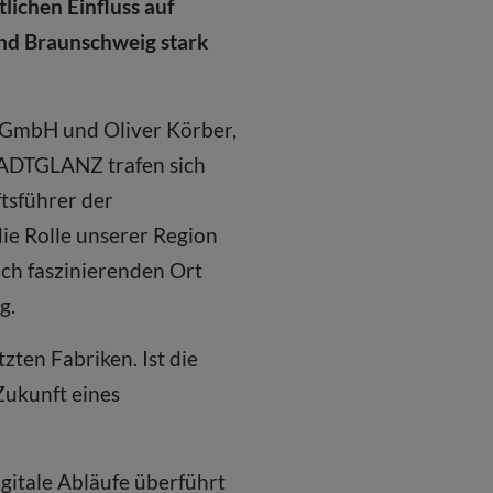
lichen Einfluss auf
und Braunschweig stark
k GmbH und Oliver Körber,
TADTGLANZ trafen sich
tsführer der
ie Rolle unserer Region
ich faszinierenden Ort
g.
zten Fabriken. Ist die
Zukunft eines
igitale Abläufe überführt