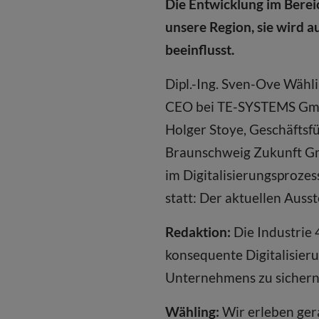
Die Entwicklung im Bereic
unsere Region, sie wird 
beeinflusst.
Dipl.-Ing. Sven-Ove Wähl
CEO bei TE-SYSTEMS GmbH
Holger Stoye, Geschäfts
Braunschweig Zukunft Gmb
im Digitalisierungsproze
statt: Der aktuellen Aus
Redaktion:
Die Industrie 
konsequente Digitalisieru
Unternehmens zu sichern
Wähling:
Wir erleben gera