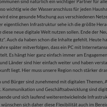
ommunen sind natürlich ein wichtiger Partner für al
uso wichtig wie der Wasseranschluss für jeden Hausha
 wird eine gesunde Mischung aus verschiedenen Netz
r eigentlichen Infrastruktur sehe ich die größte Her
e diese neue digitale Welt nutzen sollen. Ende der Neu
etz“. Auch da haben schon die Inhalte gefehlt. Heute h
hre später mitverfolgen, dass ein PC mit Internetans
lt. Es hängt hier ganz einfach immer am Engagemen
und Länder sind hier einfach weiter und haben versta
unft liegt. Hier muss unsere Region noch stärker dra
n und Bürger sind zunehmend mit digitalen Themen
. Kommunikation und Geschäfts­abwicklung sind digi
sende und sich laufend weiterentwickelnde Infrastru
ünschen sich daher diese Flexibilität auch im Bereic