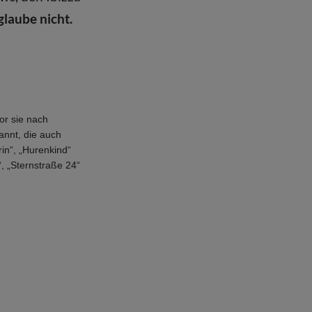
glaube nicht.
or sie nach
annt, die auch
in“, „Hurenkind“
, „Sternstraße 24“