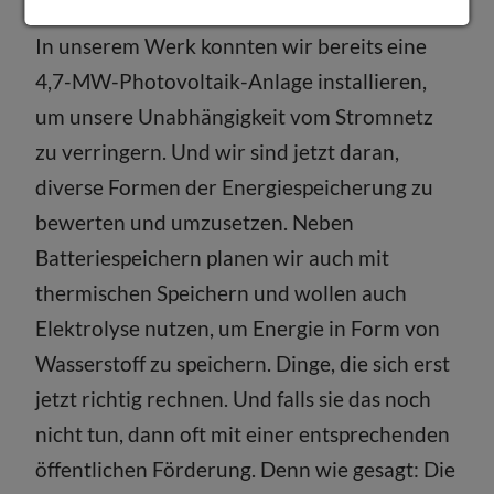
In unserem Werk konnten wir bereits eine
4,7-MW-Photovoltaik-Anlage installieren,
um unsere Unabhängigkeit vom Stromnetz
zu verringern. Und wir sind jetzt daran,
diverse Formen der Energiespeicherung zu
bewerten und umzusetzen. Neben
Batteriespeichern planen wir auch mit
thermischen Speichern und wollen auch
Elektrolyse nutzen, um Energie in Form von
Wasserstoff zu speichern. Dinge, die sich erst
jetzt richtig rechnen. Und falls sie das noch
nicht tun, dann oft mit einer entsprechenden
öffentlichen Förderung. Denn wie gesagt: Die