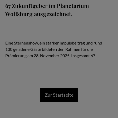
67 Zukunftgeber im Planetarium
Wolfsburg ausgezeichnet.
Im Planetarium Wolfsburg wurden herausragende Unternehmen
aus der Region für ihre besondere Arbeitgeberqualität
ausgezeichnet. Die diesjährige Zukunftgeber-Siegelfeier des
Arbeitgeberverband Region Braunschweig e. V. machte deutlich:
Zukunft entsteht dort, wo Menschen gerne arbeiten.
Eine Sternenshow, ein starker Impulsbeitrag und rund
130 geladene Gäste bildeten den Rahmen für die
Prämierung am 28. November 2025. Insgesamt 67…
Zur Startseite