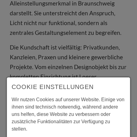
Alleinstellungsmerkmal in Braunschweig
darstellt. Sie unterstreicht den Anspruch,
Licht nicht nur funktional, sondern als
zentrales Gestaltungselement zu begreifen.
Die Kundschaft ist vielfältig: Privatkunden,
Kanzleien, Praxen und kleinere gewerbliche
Projekte. Vom einzelnen Designobjekt bis zur
kompletten Einrichtung ist Loeser
Ansprechpartner für alle, die Wert auf
COOKIE EINSTELLUNGEN
Ästhetik, Qualität und persönliche Beratung
Wir nutzen Cookies auf unserer Website. Einige von
legen.
ihnen sind technisch notwendig, während andere
uns helfen, diese Website zu verbessern oder
Mehr als ein Möbelhaus
zusätzliche Funktionalitäten zur Verfügung zu
stellen.
Loeser ist damit mehr als ein Möbelhaus. Es