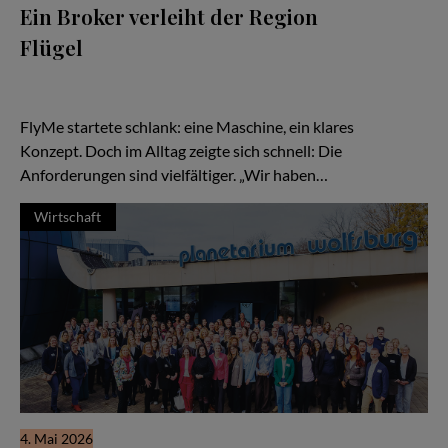
Ein Broker verleiht der Region
Flügel
Es beginnt wie so viele Geschichten in der Luftfahrt: mit einer
Idee – und einem Flugzeug. Eine TBM, schnell, effizient,
kompromisslos auf Zeitgewinn ausgelegt.
FlyMe startete schlank: eine Maschine, ein klares
Konzept. Doch im Alltag zeigte sich schnell: Die
Anforderungen sind vielfältiger. „Wir haben…
Wirtschaft
4. Mai 2026