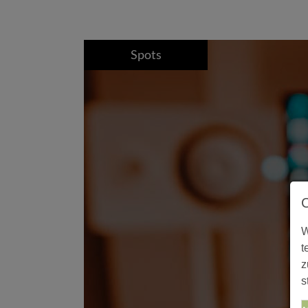
Spots
W
t
z
s