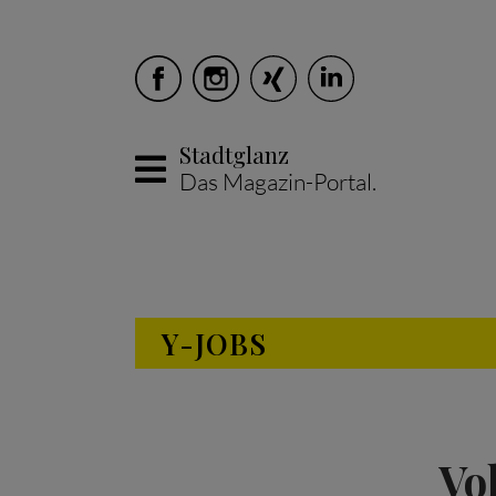
Stadtglanz
Das Magazin-Portal.
Skip to main content
Y-JOBS
Vo