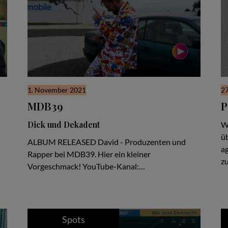
1. November 2021
27
MDB39
P
Dick und Dekadent
Wi
ü
ALBUM RELEASED David - Produzenten und
a
Rapper bei MDB39. Hier ein kleiner
zu
Vorgeschmack! YouTube-Kanal:…
Spots