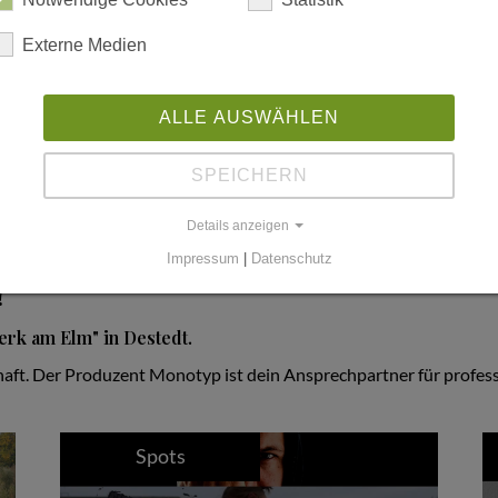
Externe Medien
ALLE AUSWÄHLEN
SPEICHERN
Details anzeigen
Impressum
|
Datenschutz
!
rk am Elm" in Destedt.
haft. Der Produzent Monotyp ist dein Ansprechpartner für profes
Spots