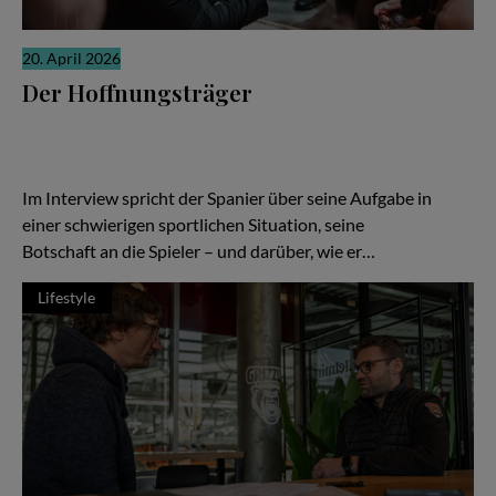
20. April 2026
Der Hoffnungsträger
Wenn die Ergebnisse nicht stimmen, richtet sich der Blick schnell
auf den Trainer. Ein Wechsel soll neue Ideen bringen, neue
Energie, neue Hoffnung. In Braunschweig ist Ramón Díaz bei den
Basketball Löwen genau in dieser Rolle angekommen.
Im Interview spricht der Spanier über seine Aufgabe in
einer schwierigen sportlichen Situation, seine
Botschaft an die Spieler – und darüber, wie er…
Lifestyle