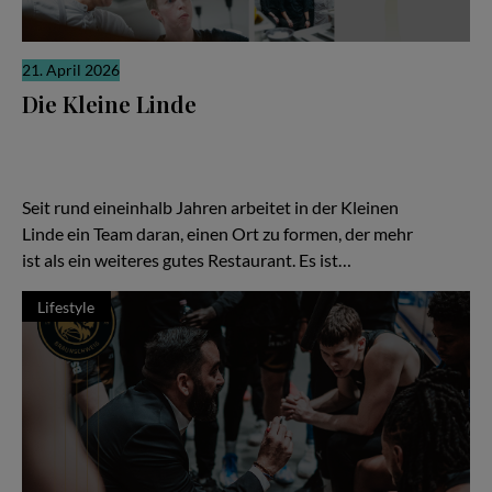
21. April 2026
Die Kleine Linde
Es gibt Restaurants, die laut sind. Und es gibt solche, die sich
ihre Relevanz erarbeiten, leise, konzentriert, fast stoisch. „Die
Kleine Linde“ in Braunschweig gehört zweifellos zur zweiten
Kategorie – und gerade darin liegt ihre besondere Kraft.
Seit rund eineinhalb Jahren arbeitet in der Kleinen
Linde ein Team daran, einen Ort zu formen, der mehr
ist als ein weiteres gutes Restaurant. Es ist…
Lifestyle