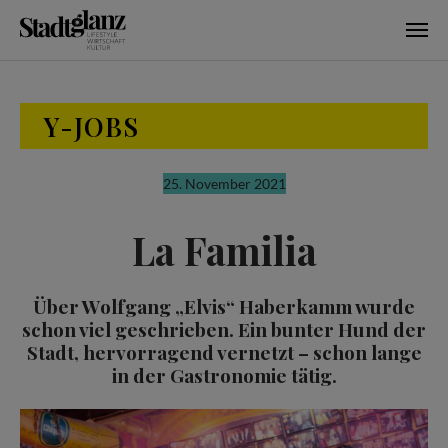
Skip to main content
Y-JOBS
25. November 2021
La Familia
Über Wolfgang „Elvis“ Haberkamm wurde
schon viel geschrieben. Ein bunter Hund der
Stadt, hervorragend vernetzt – schon lange
in der Gastronomie tätig.