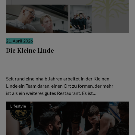
21. April 2026
Die Kleine Linde
Es gibt Restaurants, die laut sind. Und es gibt solche, die sich
ihre Relevanz erarbeiten, leise, konzentriert, fast stoisch. „Die
Kleine Linde“ in Braunschweig gehört zweifellos zur zweiten
Kategorie – und gerade darin liegt ihre besondere Kraft.
Seit rund eineinhalb Jahren arbeitet in der Kleinen
Linde ein Team daran, einen Ort zu formen, der mehr
ist als ein weiteres gutes Restaurant. Es ist…
Lifestyle