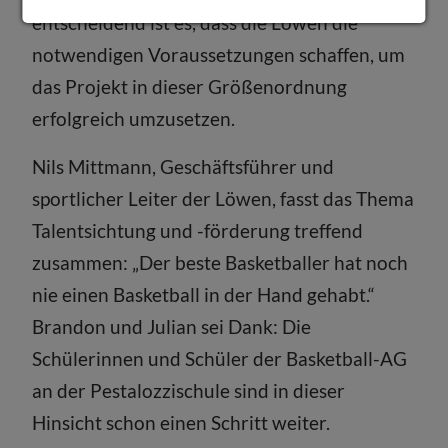
entscheidend ist es, dass die Löwen die
notwendigen Voraussetzungen schaffen, um
das Projekt in dieser Größenordnung
erfolgreich umzusetzen.
Nils Mittmann, Geschäftsführer und
sportlicher Leiter der Löwen, fasst das Thema
Talentsichtung und -förderung treffend
zusammen: „Der beste Basketballer hat noch
nie einen Basketball in der Hand gehabt.“
Brandon und Julian sei Dank: Die
Schülerinnen und Schüler der Basketball-AG
an der Pestalozzischule sind in dieser
Hinsicht schon einen Schritt weiter.