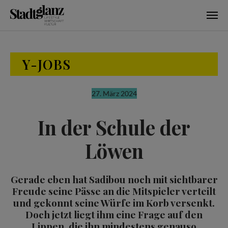
Skip to main content
Y-JOBS
27. März 2024
In der Schule der
Löwen
Gerade eben hat Sadibou noch mit sichtbarer
Freude seine Pässe an die Mitspieler verteilt
und gekonnt seine Würfe im Korb versenkt.
Doch jetzt liegt ihm eine Frage auf den
Lippen, die ihn mindestens genauso