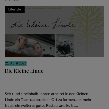
Lifestyle
21. April 2026
Die Kleine Linde
Es gibt Restaurants, die laut sind. Und es gibt solche, die sich
ihre Relevanz erarbeiten, leise, konzentriert, fast stoisch. „Die
Kleine Linde“ in Braunschweig gehört zweifellos zur zweiten
Kategorie – und gerade darin liegt ihre besondere Kraft.
Seit rund eineinhalb Jahren arbeitet in der Kleinen
Linde ein Team daran, einen Ort zu formen, der mehr
ist als ein weiteres gutes Restaurant. Es ist…