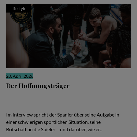
Lifestyle
20. April 2026
Der Hoffnungsträger
Wenn die Ergebnisse nicht stimmen, richtet sich der Blick schnell
auf den Trainer. Ein Wechsel soll neue Ideen bringen, neue
Energie, neue Hoffnung. In Braunschweig ist Ramón Díaz bei den
Basketball Löwen genau in dieser Rolle angekommen.
Im Interview spricht der Spanier über seine Aufgabe in
einer schwierigen sportlichen Situation, seine
Botschaft an die Spieler – und darüber, wie er…