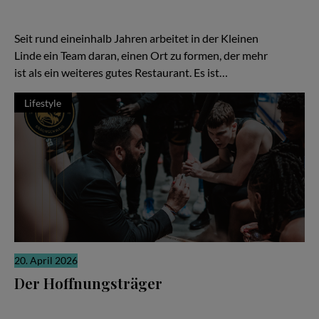
ihre Relevanz erarbeiten, leise, konzentriert, fast stoisch. „Die
Kleine Linde“ in Braunschweig gehört zweifellos zur zweiten
Kategorie – und gerade darin liegt ihre besondere Kraft.
Seit rund eineinhalb Jahren arbeitet in der Kleinen
Linde ein Team daran, einen Ort zu formen, der mehr
ist als ein weiteres gutes Restaurant. Es ist…
Lifestyle
20. April 2026
Der Hoffnungsträger
Wenn die Ergebnisse nicht stimmen, richtet sich der Blick schnell
auf den Trainer. Ein Wechsel soll neue Ideen bringen, neue