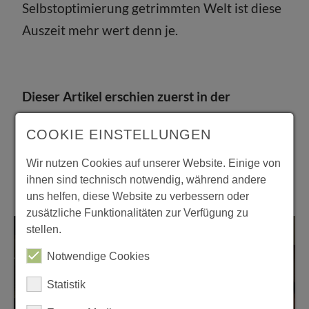
Selbstoptimierung getrimmten Welt ist diese
Auszeit mehr wert denn je.
Dieser Artikel erschien zuerst in der
Stadtglanz Print-Ausgabe 15 / April 2020.
COOKIE EINSTELLUNGEN
Wir nutzen Cookies auf unserer Website. Einige von
Mehr aus dieser Rubrik
ihnen sind technisch notwendig, während andere
uns helfen, diese Website zu verbessern oder
zusätzliche Funktionalitäten zur Verfügung zu
Lifestyle
stellen.
Notwendige Cookies
Statistik