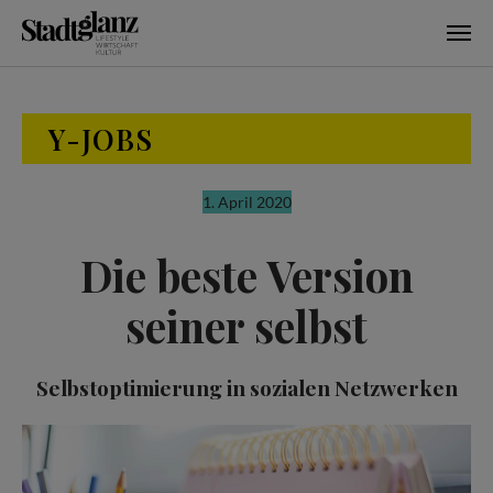
Skip to main content
Y-JOBS
1. April 2020
Die beste Version
seiner selbst
Selbstoptimierung in sozialen Netzwerken