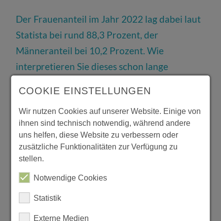
Der Frauenanteil im Jahr 2022 lag dabei laut
Statista bei rund 88,3 Prozent, der
Männeranteil bei 10,2 Prozent. Wie
interpretieren Sie dieses schon lange
bestehende Ungleichgewicht?
COOKIE EINSTELLUNGEN
JW:
Ich glaube, dass insbesondere in den
Wir nutzen Cookies auf unserer Website. Einige von
älteren Generationen die Schönheit für
ihnen sind technisch notwendig, während andere
uns helfen, diese Website zu verbessern oder
Frauen ein wichtigeres Thema war als für
zusätzliche Funktionalitäten zur Verfügung zu
Männer. Das hat sich in den letzten Jahren
stellen.
stark geändert und wird sich auch in Zukunft
Notwendige Cookies
weiter verändern. Die Zahlen werden
Statistik
deshalb in Zukunft dichter
zusammenkommen.
Externe Medien