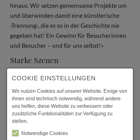
hinaus. Wir setzen gemeinsame Projekte um
und überwinden damit eine künstlerische
›Trennung‹, die es so in der Geschichte nie
gegeben hat! Ein Gewinn für Besucherinnen
und Besucher – und für uns selbst!«
Starke Szenen
im Staatstheater – Premieren im Frühling /
COOKIE EINSTELLUNGEN
Sommer:
Wir nutzen Cookies auf unserer Website. Einige von
ihnen sind technisch notwendig, während andere
»Dante«, Oper von Benjamin Godard, 01.
uns helfen, diese Website zu verbessern oder
April
zusätzliche Funktionalitäten zur Verfügung zu
»tanzwärts! Generationen«, Tanzprojekt, 14.
stellen.
April
Notwendige Cookies