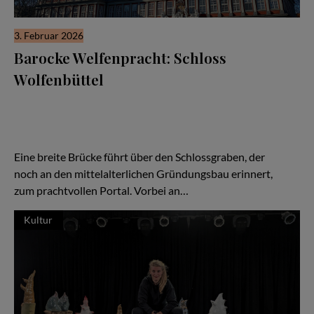
3. Februar 2026
Barocke Welfenpracht: Schloss
Wolfenbüttel
Zu den wenigen erhaltenen Beispielen baulicher Herrlichkeiten
der Braunschweiger Welfen gehört das Schloss Wolfenbüttel. Die
eindrucksvolle Vierflügelanlage glänzt mit ihrer rot und grau
gefassten barocken Fachwerkfassade, über die sich der
mächtige Hausmannsturm erhebt.
Eine breite Brücke führt über den Schlossgraben, der
noch an den mittelalterlichen Gründungsbau erinnert,
zum prachtvollen Portal. Vorbei an…
Kultur