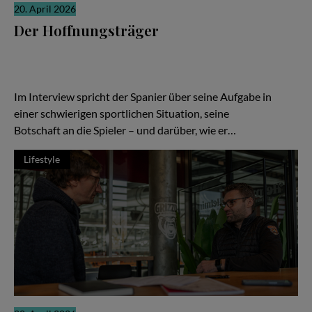
20. April 2026
Der Hoffnungsträger
Wenn die Ergebnisse nicht stimmen, richtet sich der Blick schnell
auf den Trainer. Ein Wechsel soll neue Ideen bringen, neue
Energie, neue Hoffnung. In Braunschweig ist Ramón Díaz bei den
Basketball Löwen genau in dieser Rolle angekommen.
Im Interview spricht der Spanier über seine Aufgabe in
einer schwierigen sportlichen Situation, seine
Botschaft an die Spieler – und darüber, wie er…
Lifestyle