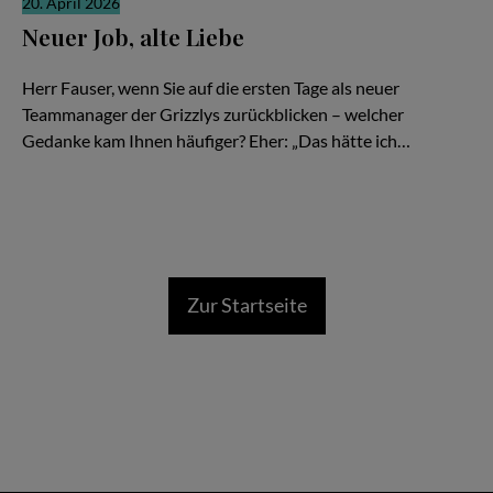
20. April 2026
Neuer Job, alte Liebe
Gerrit Fauser im Interview mit Stefan Boysen
Herr Fauser, wenn Sie auf die ersten Tage als neuer
Teammanager der Grizzlys zurückblicken – welcher
Gedanke kam Ihnen häufiger? Eher: „Das hätte ich…
Zur Startseite