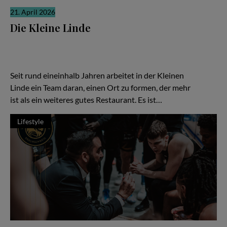
21. April 2026
Die Kleine Linde
Es gibt Restaurants, die laut sind. Und es gibt solche, die sich
ihre Relevanz erarbeiten, leise, konzentriert, fast stoisch. „Die
Kleine Linde“ in Braunschweig gehört zweifellos zur zweiten
Kategorie – und gerade darin liegt ihre besondere Kraft.
Seit rund eineinhalb Jahren arbeitet in der Kleinen
Linde ein Team daran, einen Ort zu formen, der mehr
ist als ein weiteres gutes Restaurant. Es ist…
Lifestyle