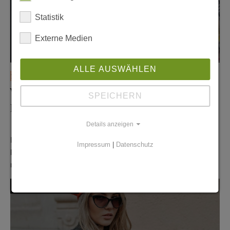
Statistik
Externe Medien
ALLE AUSWÄHLEN
16. April 2026
Vom Prinzenpark zum
SPEICHERN
Familienimperium
Der Bruder Che & die Familie der Legende Dennis Schröder:
Details anzeigen
Zwischen Straße, Sport und Holdingstruktur
Eine starke Mutter, fünf Kinder und ein Weltstar als
Impressum
|
Datenschutz
kleiner Bruder und warum Reichtum für Che Schröder
nichts mit Kontostand zu tun hat. Wenn Che…
Persönlichkeiten