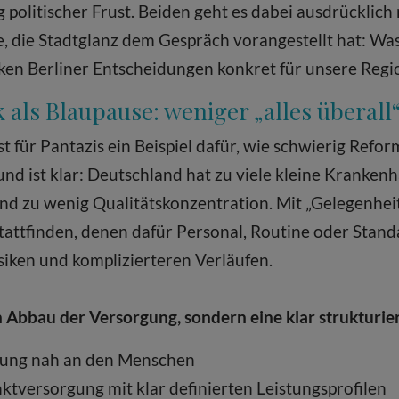
 politischer Frust. Beiden geht es dabei ausdrücklich
e, die Stadtglanz dem Gespräch vorangestellt hat: Wa
rken Berliner Entscheidungen konkret für unsere Regi
 als Blaupause: weniger „alles überall
 für Pantazis ein Beispiel dafür, wie schwierig Refo
nd ist klar: Deutschland hat zu viele kleine Krankenhä
nd zu wenig Qualitätskonzentration. Mit „Gelegenheit
 stattfinden, denen dafür Personal, Routine oder Stand
iken und komplizierteren Verläufen.
n Abbau der Versorgung, sondern eine klar strukturie
gung nah an den Menschen
tversorgung mit klar definierten Leistungsprofilen