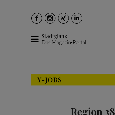
Stadtglanz
Das Magazin-Portal.
Skip to main content
Y-JOBS
Region 38