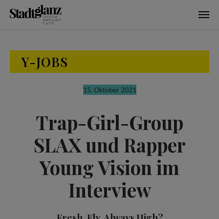
Skip to main content
Y-JOBS
15. Oktober 2021
Trap-Girl-Group
SLAX und Rapper
Young Vision im
Interview
Fresh, Fly, Always High?