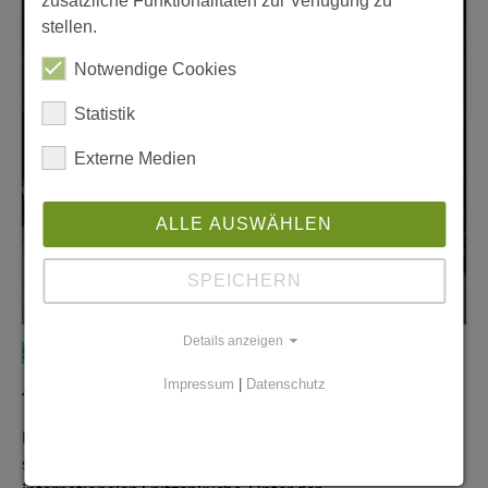
zusätzliche Funktionalitäten zur Verfügung zu
stellen.
Notwendige Cookies
Statistik
Externe Medien
ALLE AUSWÄHLEN
SPEICHERN
Details anzeigen
5. Mai 2026
Aqua Wolfsburg
Impressum
|
Datenschutz
Weltklasse-Küche als gemeinschaftliche Meisterleistung
Das Restaurant Aqua im Ritz-Carlton Wolfsburg zählt
seit vielen Jahren zu den bedeutendsten Adressen der