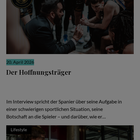
20. April 2026
Der Hoffnungsträger
Wenn die Ergebnisse nicht stimmen, richtet sich der Blick schnell
auf den Trainer. Ein Wechsel soll neue Ideen bringen, neue
Energie, neue Hoffnung. In Braunschweig ist Ramón Díaz bei den
Basketball Löwen genau in dieser Rolle angekommen.
Im Interview spricht der Spanier über seine Aufgabe in
einer schwierigen sportlichen Situation, seine
Botschaft an die Spieler – und darüber, wie er…
Lifestyle