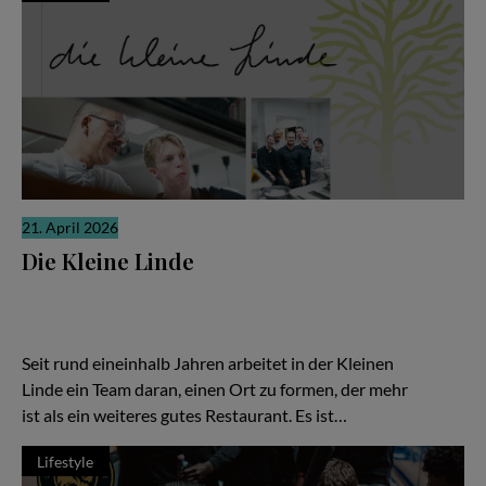
21. April 2026
Die Kleine Linde
Es gibt Restaurants, die laut sind. Und es gibt solche, die sich
ihre Relevanz erarbeiten, leise, konzentriert, fast stoisch. „Die
Kleine Linde“ in Braunschweig gehört zweifellos zur zweiten
Kategorie – und gerade darin liegt ihre besondere Kraft.
Seit rund eineinhalb Jahren arbeitet in der Kleinen
Linde ein Team daran, einen Ort zu formen, der mehr
ist als ein weiteres gutes Restaurant. Es ist…
Lifestyle