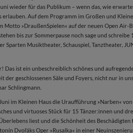
uni wieder für das Publikum – wenn das, wie erwarte
 erlauben. Auf dem Programm im Großen und Kleinen 
em Motto »DraußenSpielen« auf der neuen Open Air-
stehen bis zur Sommerpause noch sage und schreibe 
der Sparten Musiktheater, Schauspiel, Tanztheater, J
r! Das ist ein unbeschreiblich schönes und aufregend
t der geschlossenen Säle und Foyers, nicht nur in un
ar Schlingmann.
Juni im Kleinen Haus die Uraufführung »Narben« von 
ches und virtuoses Stück für 15 Tänzer:innen und dre
berlebens liest und die Schönheit des Beschädigten fe
tonín Dvořáks Oper »Rusalka« in einer Neuinszenier