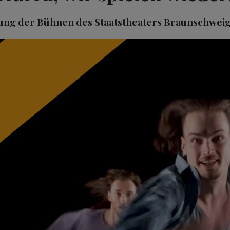
ng der Bühnen des Staatstheaters Braunschweig 