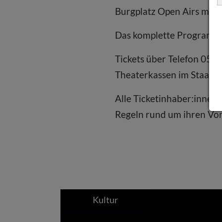
Burgplatz Open Airs mit 
Das komplette Programm u
Tickets über Telefon 053
Theaterkassen im Staatst
Alle Ticketinhaber:innen
Regeln rund um ihren Vor
Kultur