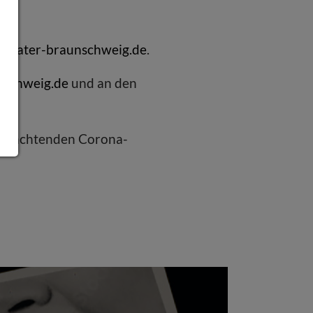
y«.
theater-braunschweig.de
.
nschweig.de
und an den
u beachtenden Corona-