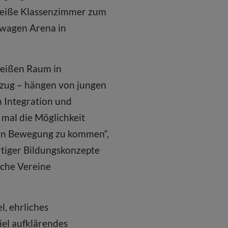
Weiße Klassenzimmer zum
swagen Arena in
-weißen Raum in
ezug – hängen von jungen
h Integration und
 mal die Möglichkeit
 in Bewegung zu kommen“,
artiger Bildungskonzepte
iche Vereine
l, ehrliches
iel aufklärendes