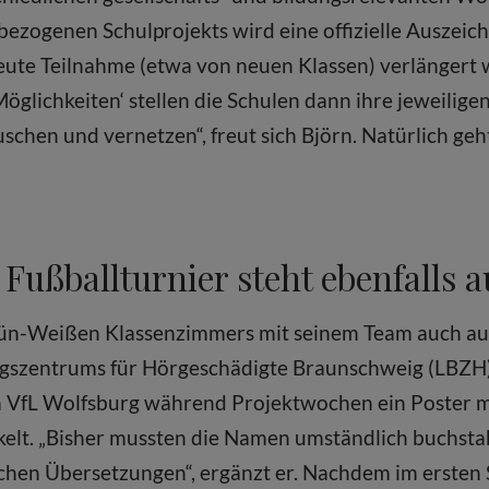
zogenen Schul­projekts wird eine offizielle Auszeich
rneute Teilnahme (etwa von neuen Klassen) verlängert
glichkeiten‘ stellen die Schulen dann ihre jeweilige
schen und vernetzen“, freut sich Björn. Natürlich geht
 Fußballturnier steht ebenfalls 
 Grün-Weißen Klassenzimmers mit seinem Team auch au
ngszentrums für Hörgeschädigte Braunschweig (LBZH)
VfL Wolfsburg während Projektwochen ein Poster mit
lt. „Bisher mussten die Namen umständlich buchsta
lichen Übersetzungen“, ergänzt er. Nachdem im ersten 