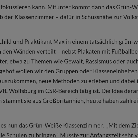
ht fokussieren kann. Mitunter kommt dann das Grün-
nab der Klassenzimmer – dafür in Schussnähe zur Volk
schild und Praktikant Max in einem tatsächlich grün
An den Wänden verteilt – nebst Plakaten mit Fußballb
ster, etwa zu Themen wie Gewalt, Rassismus oder auc
ngebot wollen wir den Gruppen oder Klasseneinheiten
rauszukommen, neue Methoden zu erleben und dabei
 VfL Wolfsburg im CSR-Bereich tätig ist. Die Idee der
ch stammt sie aus Groß­britannien, heute haben zahlre
.
t es nun das Grün-Weiße Klassenzimmer. „Mit dem Zie
e Schulen zu bringen.“ Musste zur Anfangszeit sehr v