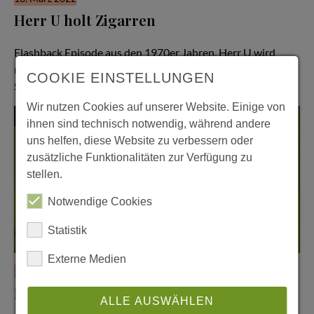
Herr U holt Zigarren
Hör Herrn U zu - Folge #56
Flashback Episode aus den 1970er Jahren. Herr U wird
mit einem Handicap eingeschult, nachdem er in den
COOKIE EINSTELLUNGEN
Sommerferien noch einmal richtig die Sau…
Wir nutzen Cookies auf unserer Website. Einige von
Podcasts
ihnen sind technisch notwendig, während andere
uns helfen, diese Website zu verbessern oder
zusätzliche Funktionalitäten zur Verfügung zu
stellen.
Notwendige Cookies
Statistik
Externe Medien
16. März 2022
Herr U verliert einen ganzen Tag
ALLE AUSWÄHLEN
Hör Herrn U zu - Folge #55