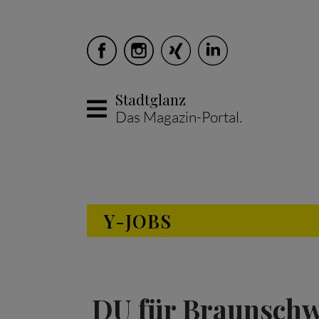
Stadtglanz
Das Magazin-Portal.
Skip to main content
Y-JOBS
DU für Braunschwe