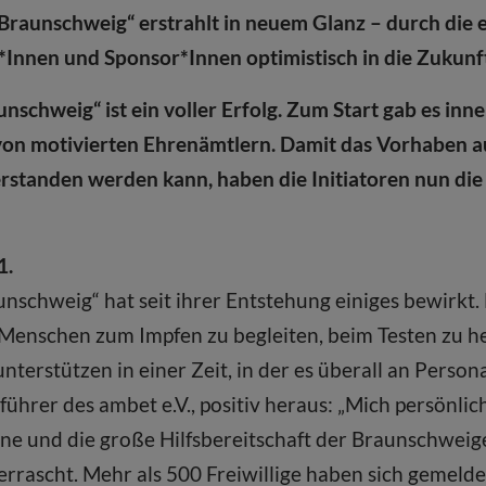
Braunschweig“ erstrahlt in neuem Glanz – durch die
tor*Innen und Sponsor*Innen optimistisch in die Zukunf
unschweig“ ist ein voller Erfolg. Zum Start gab es inn
on motivierten Ehrenämtlern. Damit das Vorhaben auc
standen werden kann, haben die Initiatoren nun di
1.
aunschweig“ hat seit ihrer Entstehung einiges bewirkt.
Menschen zum Impfen zu begleiten, beim Testen zu he
terstützen in einer Zeit, in der es überall an Personal
hrer des ambet e.V., positiv heraus: „Mich persönlic
e und die große Hilfsbereitschaft der Braunschweig
rrascht. Mehr als 500 Freiwillige haben sich gemelde