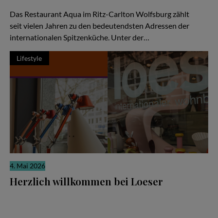
Weltklasse-Küche als gemeinschaftliche Meisterleistung
Das Restaurant Aqua im Ritz-Carlton Wolfsburg zählt
seit vielen Jahren zu den bedeutendsten Adressen der
internationalen Spitzenküche. Unter der…
Lifestyle
4. Mai 2026
Herzlich willkommen bei Loeser
Ein Familienunternehmen, das zeigt: Gutes Design ist keine
Frage des Budgets – sondern der Haltung Hier geht es nicht nur
um Möbel. Es geht um Lebensgefühl. Um Ästhetik. Um die Frage,
wie wir wohnen – und wie wir leben wollen.