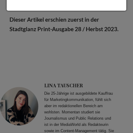
Themen einzugehen.“
Dieser Artikel erschien zuerst in der
Stadtglanz Print-Ausgabe 28 / Herbst 2023.
LINA TAUSCHER
Die 25-Jährige ist ausgebildete Kauffrau
für Marketingkommunikation, fühlt sich
aber im redaktionellen Bereich am
wohlsten. Momentan studiert sie
Journalismus und Public Relations und
ist in der MediaWorld als Redakteurin
sowie im Content-Management tätig. Sie