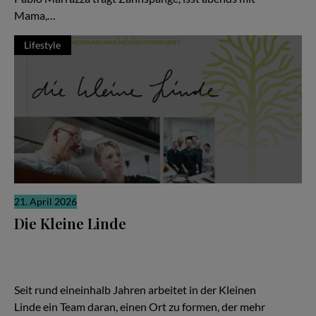
Mama,…
Lifestyle
21. April 2026
Die Kleine Linde
Es gibt Restaurants, die laut sind. Und es gibt solche, die sich
ihre Relevanz erarbeiten, leise, konzentriert, fast stoisch. „Die
Kleine Linde“ in Braunschweig gehört zweifellos zur zweiten
Kategorie – und gerade darin liegt ihre besondere Kraft.
Seit rund eineinhalb Jahren arbeitet in der Kleinen
Linde ein Team daran, einen Ort zu formen, der mehr