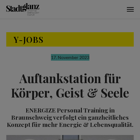
Skip to main content
Y-JOBS
17. November 2023
Auftankstation für
Körper, Geist & Seele
ENERGIZE Personal Training in
Braunschweig verfolgt ein ganzheitliches
Konzept für mehr Energie & Lebensqualität.