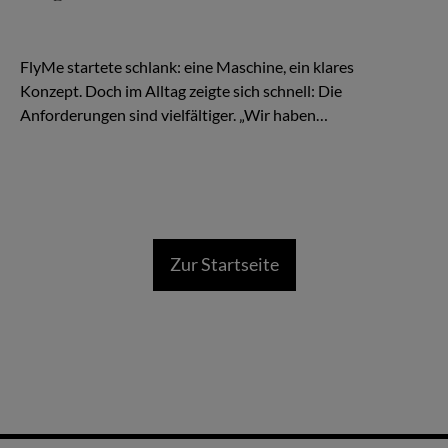
Es beginnt wie so viele Geschichten in der Luftfahrt: mit einer
Idee – und einem Flugzeug. Eine TBM, schnell, effizient,
kompromisslos auf Zeitgewinn ausgelegt.
FlyMe startete schlank: eine Maschine, ein klares
Konzept. Doch im Alltag zeigte sich schnell: Die
Anforderungen sind vielfältiger. „Wir haben…
Zur Startseite