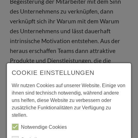
Begeisterung der Mitarbeiter mit dem Sinn
des Unternehmens zu verknüpfen, dann
verknüpft sich ihr Warum mit dem Warum
des Unternehmens und lässt dauerhaft
intrinsische Motivation entstehen. Aus der
heraus erschaffen Teams dann attraktive
Produkte und Dienstleistungen, die die
Zukunft des Unternehmens sichern und
COOKIE EINSTELLUNGEN
gleichzeitig Unternehmensglück und
Wir nutzen Cookies auf unserer Website. Einige von
persönliches Lebensglück miteinander
ihnen sind technisch notwendig, während andere
verbinden. So entsteht ein Umfeld, in dem
uns helfen, diese Website zu verbessern oder
zusätzliche Funktionalitäten zur Verfügung zu
sich auch junge Talente wohlfühlen und
stellen.
gerne dabei sind.
Notwendige Cookies
„Wenn es Unternehmen gelingt, diese