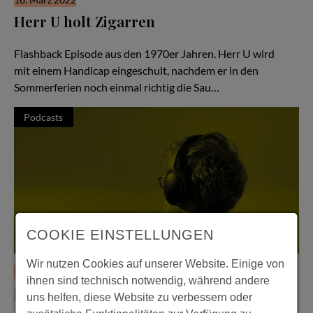
Herr U holt Zigarren
Hör Herrn U zu - Folge #56
Flashback Episode aus den 1970er Jahren. Herr U wird
mit einem Handicap eingeschult, nachdem er in den
Sommerferien noch einmal richtig die Sau…
Podcasts
COOKIE EINSTELLUNGEN
Wir nutzen Cookies auf unserer Website. Einige von
16. März 2022
ihnen sind technisch notwendig, während andere
Herr U verliert einen ganzen Tag
uns helfen, diese Website zu verbessern oder
Hör Herrn U zu - Folge #55