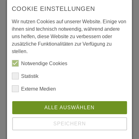
Maschinenwelt: „The Show must Go on!“
COOKIE EINSTELLUNGEN
Ausstellung
Wir nutzen Cookies auf unserer Website. Einige von
Viele von Jean Lucs Collagen sind Metaphern
ihnen sind technisch notwendig, während andere
uns helfen, diese Website zu verbessern oder
der Sorgen, die sich Menschen des 21.
zusätzliche Funktionalitäten zur Verfügung zu
Jahrhunderts machen. Den Hochglanzfotos
stellen.
aus Architekturbildbänden, Fitnesswerbung
Notwendige Cookies
und Lifestylemagazinen, die er als
Statistik
Rohmaterial für seine Collagen verwendet,
ist nicht zu trauen. Die darin abgebildeten
Externe Medien
Menschen taumeln in den globalen
Lochfassaden-Landschaften herum.
ALLE AUSWÄHLEN
Körpergestylte junge Männer werfen
SPEICHERN
Hautschalen ab, sie fragmentieren oder
collagieren sich selbst zu neuen Wesen. Das