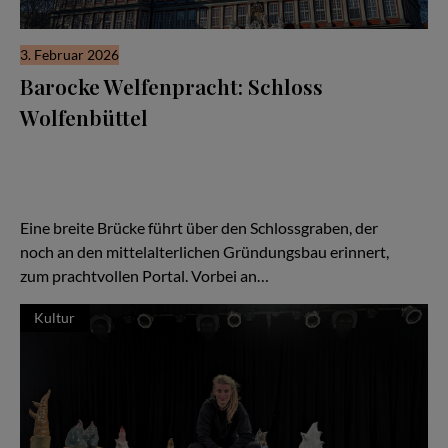
3. Februar 2026
Barocke Welfenpracht: Schloss
Wolfenbüttel
Zu den wenigen erhaltenen Beispielen baulicher Herrlichkeiten
der Braunschweiger Welfen gehört das Schloss Wolfenbüttel. Die
eindrucksvolle Vierflügelanlage glänzt mit ihrer rot und grau
gefassten barocken Fachwerkfassade, über die sich der
mächtige Hausmannsturm erhebt.
Eine breite Brücke führt über den Schlossgraben, der
noch an den mittelalterlichen Gründungsbau erinnert,
zum prachtvollen Portal. Vorbei an…
Kultur