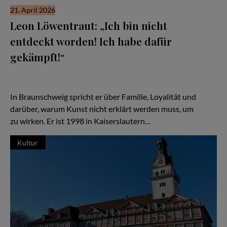
21. April 2026
Leon Löwentraut: „Ich bin nicht
entdeckt worden! Ich habe dafür
gekämpft!“
Leon Löwentraut ist kein „entdecktes Wunderkind“, sondern ein
Künstler, der sich Sichtbarkeit erarbeitet hat – mit Disziplin,
Sport und einem stabilen inneren Kreis.
In Braunschweig spricht er über Familie, Loyalität und
darüber, warum Kunst nicht erklärt werden muss, um
zu wirken. Er ist 1998 in Kaiserslautern…
Kultur