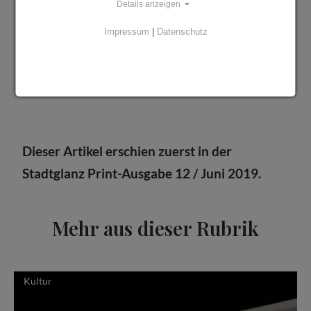
Details anzeigen
macht Jean Lucs Bilder zu wertvollen
Impressum
|
Datenschutz
Statements über die heutige Zeit. Präsentiert
werden sie im kommenden August in der
Evangelischen Akademie Loccum.
Dieser Artikel erschien zuerst in der
Stadtglanz Print-Ausgabe 12 / Juni 2019.
Mehr aus dieser Rubrik
Kultur