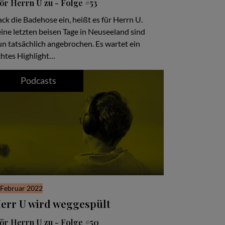
ör Herrn U zu - Folge #53
ck die Badehose ein, heißt es für Herrn U.
ine letzten beisen Tage in Neuseeland sind
n tatsächlich angebrochen. Es wartet ein
chtes Highlight…
Podcasts
 Februar 2022
err U wird weggespült
ör Herrn U zu - Folge #50