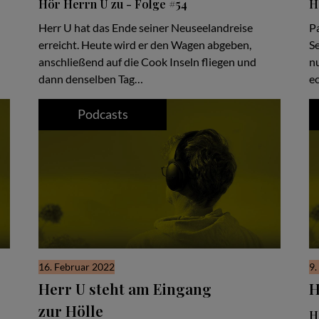
Hör Herrn U zu - Folge #54
H
Herr U hat das Ende seiner Neuseelandreise
Pa
erreicht. Heute wird er den Wagen abgeben,
Se
anschließend auf die Cook Inseln fliegen und
nu
dann denselben Tag…
e
Podcasts
16. Februar 2022
9.
Herr U steht am Eingang
H
zur Hölle
H