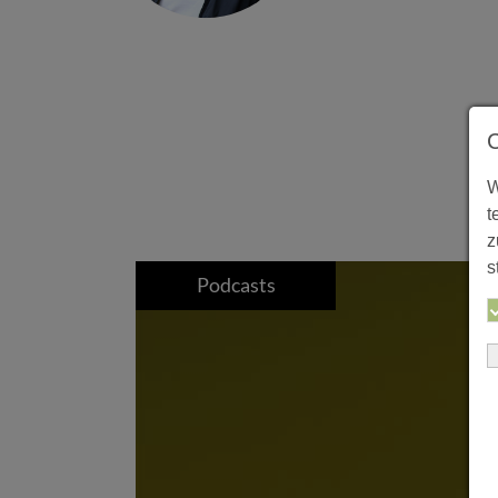
W
t
z
s
Podcasts