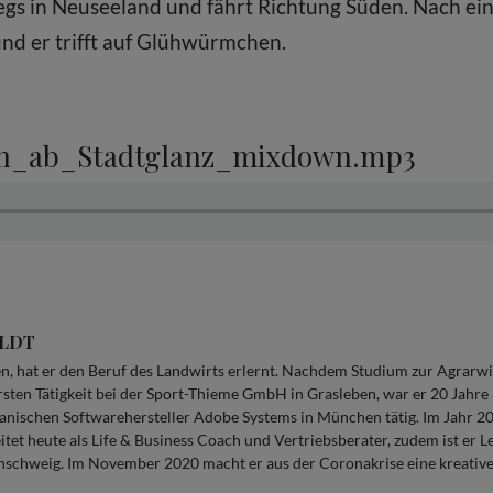
egs in Neuseeland und fährt Richtung Süden. Nach ei
 und er trifft auf Glühwürmchen.
ch_ab_Stadtglanz_mixdown.mp3
ILDT
, hat er den Beruf des Landwirts erlernt. Nachdem Studium zur Agrarwis
rsten Tätigkeit bei der Sport-Thieme GmbH in Grasleben, war er 20 Jahre
ischen Softwarehersteller Adobe Systems in München tätig. Im Jahr 2
tet heute als Life & Business Coach und Vertriebsberater, zudem ist er 
nschweig. Im November 2020 macht er aus der Coronakrise eine kreativ