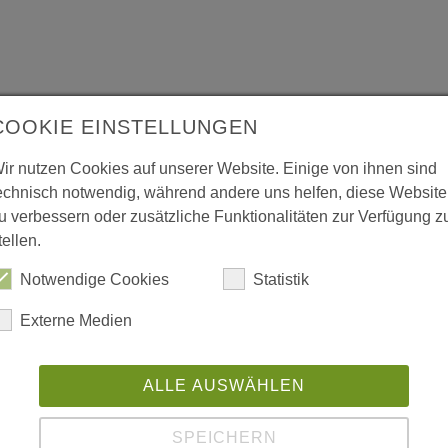
COOKIE EINSTELLUNGEN
Mehr aus dieser Rubrik
ir nutzen Cookies auf unserer Website. Einige von ihnen sind
echnisch notwendig, während andere uns helfen, diese Website
u verbessern oder zusätzliche Funktionalitäten zur Verfügung z
tellen.
Notwendige Cookies
Statistik
Externe Medien
ALLE AUSWÄHLEN
SPEICHERN