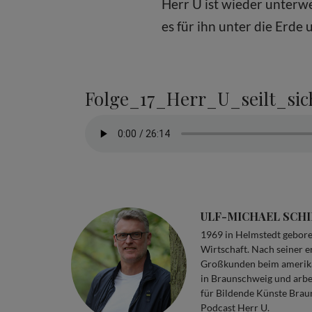
Herr U ist wieder unterw
es für ihn unter die Erde
Folge_17_Herr_U_seilt_si
ULF-MICHAEL SCH
1969 in Helmstedt geboren
Wirtschaft. Nach seiner e
Großkunden beim amerikan
in Braunschweig und arbei
für Bildende Künste Brau
Podcast Herr U.