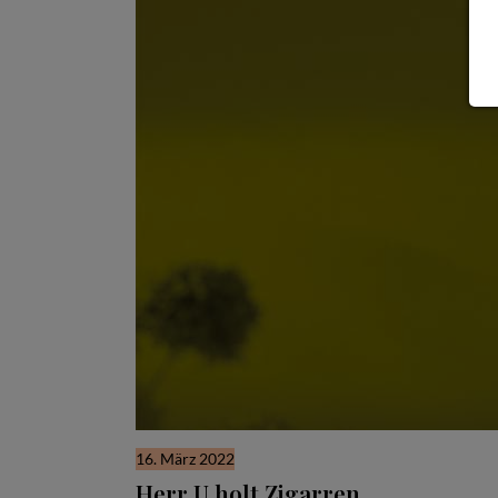
16. März 2022
Herr U holt Zigarren