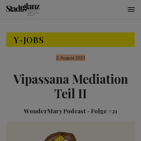
Skip to main content
Y-JOBS
2. August 2021
Vipassana Mediation
Teil II
WonderMary Podcast - Folge #21