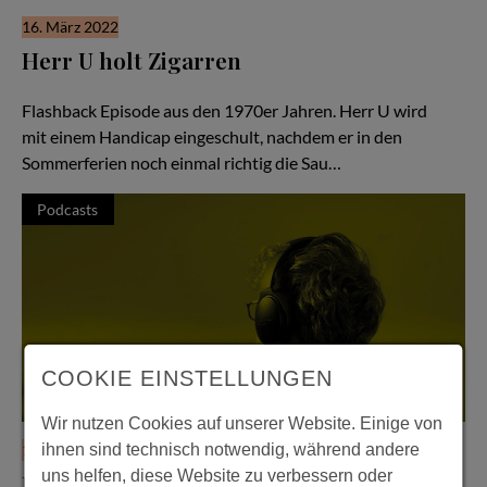
16. März 2022
Herr U holt Zigarren
Hör Herrn U zu - Folge #56
Flashback Episode aus den 1970er Jahren. Herr U wird
mit einem Handicap eingeschult, nachdem er in den
Sommerferien noch einmal richtig die Sau…
Podcasts
COOKIE EINSTELLUNGEN
Wir nutzen Cookies auf unserer Website. Einige von
ihnen sind technisch notwendig, während andere
16. März 2022
uns helfen, diese Website zu verbessern oder
Herr U verliert einen ganzen Tag